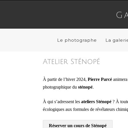
Aller
au
Ga
contenu
Le photographe
La galeri
Atelier Sténopé
À partir de l’hiver 2024,
Pierre Parcé
animera 
photographique du
sténopé
.
À qui s’adressent les
ateliers Sténopé
? À tout
écologiques aux formules de révélateurs chimiq
Réserver un cours de Sténopé